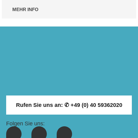
MEHR INFO
Rufen Sie uns an: ✆ +49 (0) 40 59362020
Folgen Sie uns:
F
X
L