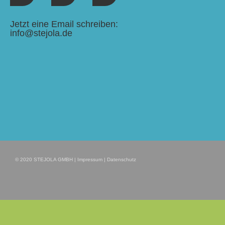
a
-
i
Jetzt eine Email schreiben:
info@stejola.de
c
t
n
e
w
k
b
i
e
o
t
d
o
t
i
k
e
n
© 2020 STEJOLA GMBH |
Impressum
|
Datenschutz
r