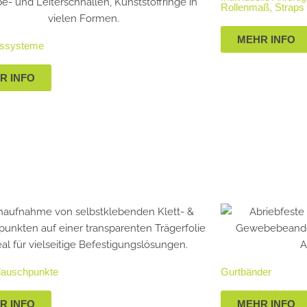
Rollenmaß, Straps
MEHR INFO
ussysteme
R INFO
Flauschpunkte
Gurtbänder
R INFO
MEHR INFO