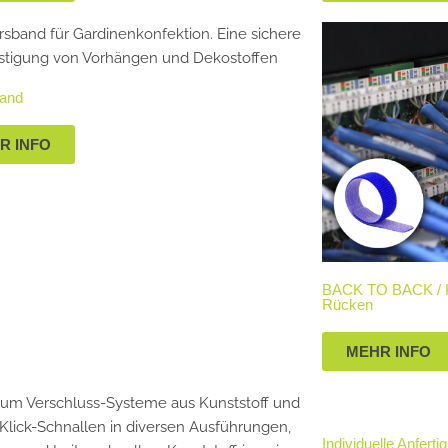
band
R INFO
BACK TO BACK / K
Rücken
MEHR INFO
Individuelle Anferti