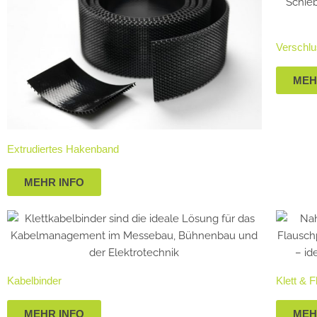
Verschl
MEH
Extrudiertes Hakenband
MEHR INFO
Kabelbinder
Klett & 
MEHR INFO
MEH